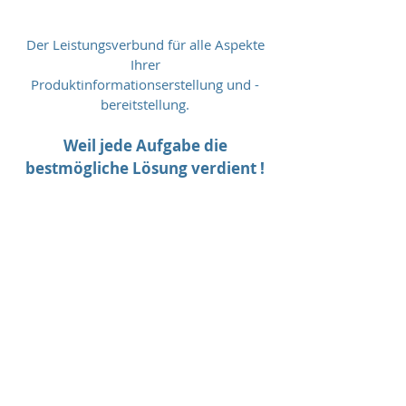
Der Leistungsverbund für alle Aspekte
Ihrer
Produktinformationserstellung und -
bereitstellung.
Weil jede Aufgabe die
bestmögliche Lösung verdient !
Technical Office
Agentur für techn. Kommunikation GmbH
Produktinformationsmanagement •
Technische Redaktion und Illustration
In Zusammenarbeit mit unseren