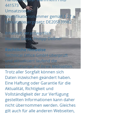
441573
Umsatzsteuer-
Identifikationsnummer gemäß § 27 a
Umsatzsteuergesetz: DE205839982
Inhaltlich verantwortlich
Martina Giese, Philipp Deßner
Rechtliche Hinweise
Technical Office GmbH überprüft
und aktualisiert laufend die
Informationen auf ihren Webseiten.
Trotz aller Sorgfalt können sich
Daten inzwischen geändert haben.
Eine Haftung oder Garantie für die
Aktualität, Richtigkeit und
Vollständigkeit der zur Verfügung
gestellten Informationen kann daher
nicht übernommen werden. Gleiches
gilt auch für alle anderen Webseiten,