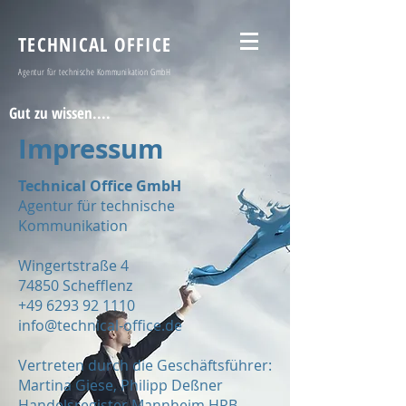
TECHNICAL OFFICE
Agentur für technische Kommunikation GmbH
Gut zu wissen....
Impressum
Technical Office GmbH
Agentur für technische
Kommunikation
Wingertstraße 4
74850 Schefflenz
+49 6293 92 1110
info@technical-office.de
Vertreten durch die Geschäftsführer:
Martina Giese, Philipp Deßner
Handelsregister Mannheim HRB