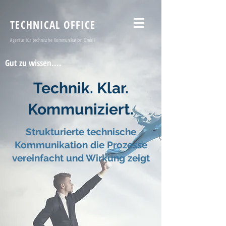
TECHNICAL OFFICE
Agentur für technische Kommunikation GmbH
Gut zu wissen....
Technik. Klar.
Kommuniziert.
Strukturierte technische
Kommunikation die Prozesse
vereinfacht und Wirkung zeigt