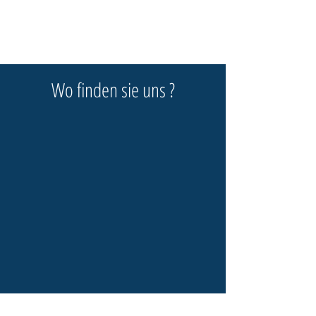
Wo finden sie uns ?
TECHNICAL OFFICE •
Agentur für
technische Kommunikation GmbH